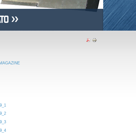
 MAGAZINE
9_1
9_2
9_3
9_4