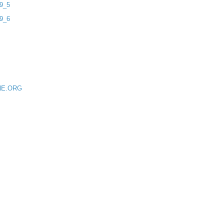
9_5
9_6
NE.ORG
M