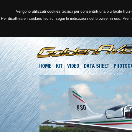
Vengono utilizzati cookies tecnici per consentirti una piú facile frui
Per disattivare i cookies tecnici segui le indicazioni del browser in uso. Pr
HOME
KIT
VIDEO
DATA SHEET
PHOTOG