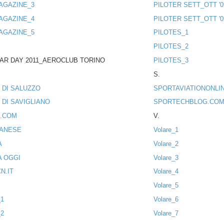
AGAZINE_3
PILOTER SETT_OTT '0
AGAZINE_4
PILOTER SETT_OTT '0
AGAZINE_5
PILOTES_1
PILOTES_2
AR DAY 2011_AEROCLUB TORINO
PILOTES_3
S.
 DI SALUZZO
SPORTAVIATIONONLI
 DI SAVIGLIANO
SPORTECHBLOG.CO
.COM
V.
IANESE
Volare_1
A
Volare_2
A OGGI
Volare_3
N.IT
Volare_4
Volare_5
_1
Volare_6
_2
Volare_7