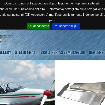
Questo sito non utilizza cookies di profilazione, né propri né di altri siti.
zione di alcune funzionalitá del sito. L'informativa dettagliata sulla navigazion
emendo sul pulsante "OK Acconsento" manifesti esplicitamente il consenso all us
parti.
Ok acconsento
Per saperne di piu'
ALLERY
STELIO FRATI
SCALI PER ASSEMBLAGGIO
DEALERS