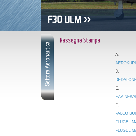
Rassegna Stampa
A.
AEROKUR
D.
DEDALON
E.
EAA NEW
F.
FALCO BU
FLUGEL M
FLUGEL M